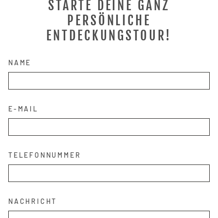
STARTE DEINE GANZ
PERSÖNLICHE
ENTDECKUNGSTOUR!
NAME
E-MAIL
TELEFONNUMMER
Anmeldung erforderlich
Melden Sie sich bei Ihrem Konto an, um
NACHRICHT
Produkte zu Ihrer Wunschliste hinzuzufügen