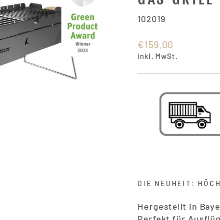
102019
Normaler
€159,00
Preis
inkl. MwSt.
DIE NEUHEIT: HÖC
Hergestellt in Bay
Perfekt für Ausfl