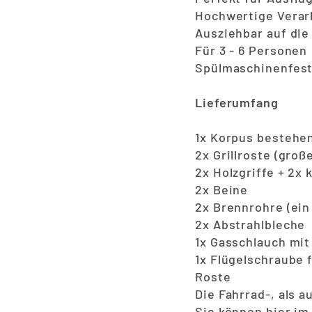
Hochwertige Verar
Ausziehbar auf die
Für 3 - 6 Personen
Spülmaschinenfes
Lieferumfang
1x Korpus bestehe
2x Grillroste (groß
2x Holzgriffe + 2x
2x Beine
2x Brennrohre (ein
2x Abstrahlbleche
1x Gasschlauch mit
1x Flügelschraube f
Roste
Die Fahrrad-, als a
Sie können hier im