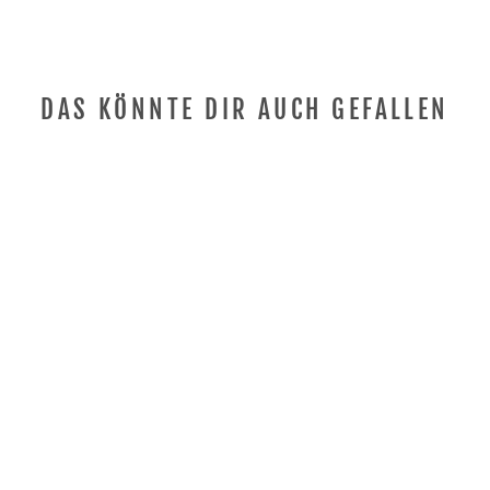
DAS KÖNNTE DIR AUCH GEFALLEN
Anmeldung erforderlich
Melden Sie sich bei Ihrem Konto an, um Produkte
zu Ihrer Wunschliste hinzuzufügen und Ihre zuvor
gespeicherten Artikel anzuzeigen.
Login